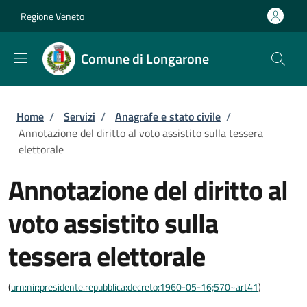
Salta al contenuto principale
Skip to footer content
Regione Veneto
Comune di Longarone
Briciole di pane
Home
/
Servizi
/
Anagrafe e stato civile
/
Annotazione del diritto al voto assistito sulla tessera
elettorale
Annotazione del diritto al
voto assistito sulla
tessera elettorale
(
urn:nir:presidente.repubblica:decreto:1960-05-16;570~art41
)