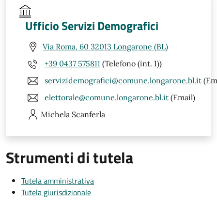
Ufficio Servizi Demografici
Via Roma, 60 32013 Longarone (BL)
+39 0437 575811
(Telefono (int. 1))
servizidemografici@comune.longarone.bl.it
(Ema
elettorale@comune.longarone.bl.it
(Email)
Michela
Scanferla
Strumenti di tutela
Tutela amministrativa
Tutela giurisdizionale