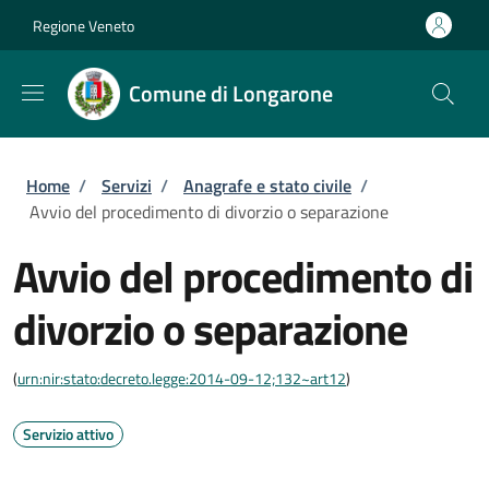
Salta al contenuto principale
Skip to footer content
Regione Veneto
Comune di Longarone
Briciole di pane
Home
/
Servizi
/
Anagrafe e stato civile
/
Avvio del procedimento di divorzio o separazione
Avvio del procedimento di
divorzio o separazione
(
urn:nir:stato:decreto.legge:2014-09-12;132~art12
)
Servizio attivo