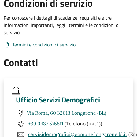
Condizioni di servizio
Per conoscere i dettagli di scadenze, requisiti e altre
informazioni importanti, leggi i termini e le condizioni di
servizio.
Termini e condizioni di servizio
Contatti
Ufficio Servizi Demografici
Via Roma, 60 32013 Longarone (BL)
+39 0437 575811
(Telefono (int. 1))
servizidemografici@comune.longarone.bl.it
(Ema