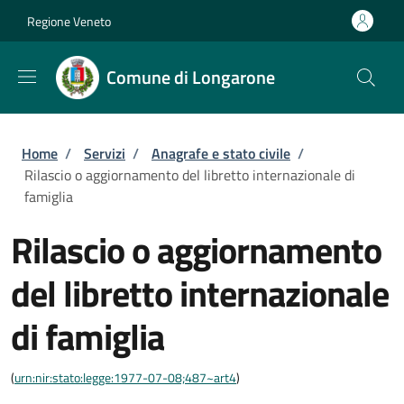
Salta al contenuto principale
Skip to footer content
Regione Veneto
Comune di Longarone
Briciole di pane
Home
/
Servizi
/
Anagrafe e stato civile
/
Rilascio o aggiornamento del libretto internazionale di
famiglia
Rilascio o aggiornamento
del libretto internazionale
di famiglia
(
urn:nir:stato:legge:1977-07-08;487~art4
)