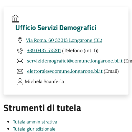
Ufficio Servizi Demografici
Via Roma, 60 32013 Longarone (BL)
+39 0437 575811
(Telefono (int. 1))
servizidemografici@comune.longarone.bl.it
(Ema
elettorale@comune.longarone.bl.it
(Email)
Michela
Scanferla
Strumenti di tutela
Tutela amministrativa
Tutela giurisdizionale