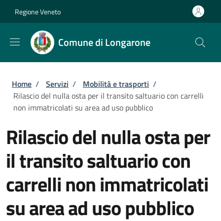
Salta al contenuto principale
Skip to footer content
Regione Veneto
Comune di Longarone
Briciole di pane
Home
/
Servizi
/
Mobilità e trasporti
/
Rilascio del nulla osta per il transito saltuario con carrelli
non immatricolati su area ad uso pubblico
Rilascio del nulla osta per
il transito saltuario con
carrelli non immatricolati
su area ad uso pubblico