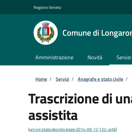
Salta al contenuto principale
Skip to footer content
Regione Veneto
Comune di Longaro
Amministrazione
Novità
Servizi
Briciole di pane
Home
/
Servizi
/
Anagrafe e stato civile
/
Trascrizione di u
assistita
(
urn:nir:stato:decreto.legge:2014-09-12;132~art6
)