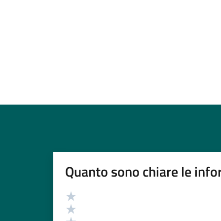
Quanto sono chiare le info
Valutazione
Valuta 5 stelle su 5
Valuta 4 stelle su 5
Valuta 3 stelle su 5