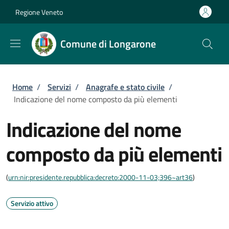
Salta al contenuto principale
Skip to footer content
Regione Veneto
Comune di Longarone
Briciole di pane
Home
/
Servizi
/
Anagrafe e stato civile
/
Indicazione del nome composto da più elementi
Indicazione del nome
composto da più elementi
(
urn:nir:presidente.repubblica:decreto:2000-11-03;396~art36
)
Servizio attivo