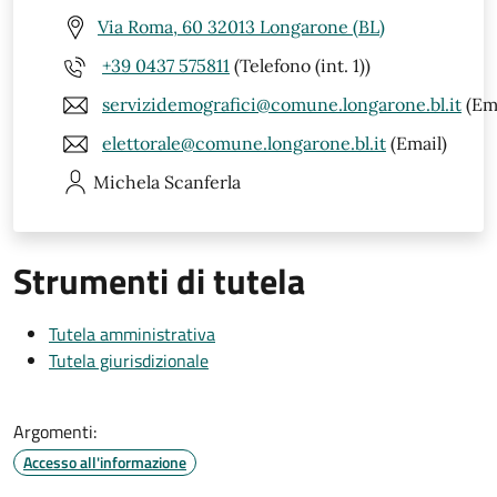
Via Roma, 60 32013 Longarone (BL)
+39 0437 575811
(Telefono (int. 1))
servizidemografici@comune.longarone.bl.it
(Ema
elettorale@comune.longarone.bl.it
(Email)
Michela
Scanferla
Strumenti di tutela
Tutela amministrativa
Tutela giurisdizionale
Argomenti:
Accesso all'informazione