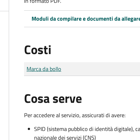
in formato PDF.
Moduli da compilare e documenti da allegar
Costi
Tipo di pagamento
Importo
Marca da bollo
Cosa serve
Per accedere al servizio, assicurati di avere:
SPID (sistema pubblico di identità digitale), ca
nazionale dei servizi (CNS)