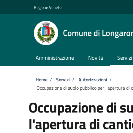
Salta al contenuto principale
Skip to footer content
Regione Veneto
Comune di Longaro
Amministrazione
Novità
Servizi
Briciole di pane
Home
/
Servizi
/
Autorizzazioni
/
Occupazione di suolo pubblico per l'apertura di ca
Occupazione di su
l'apertura di cant