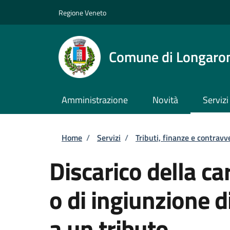
Salta al contenuto principale
Skip to footer content
Regione Veneto
Comune di Longaro
Amministrazione
Novità
Servizi
Briciole di pane
Home
/
Servizi
/
Tributi, finanze e contravv
Discarico della c
o di ingiunzione 
a un tributo