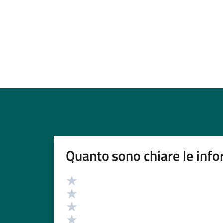
Quanto sono chiare le info
Valutazione
Valuta 5 stelle su 5
Valuta 4 stelle su 5
Valuta 3 stelle su 5
Valuta 2 stelle su 5