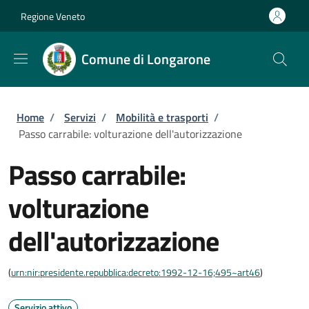
Salta al contenuto principale
Skip to footer content
Regione Veneto
Comune di Longarone
Briciole di pane
Home
/
Servizi
/
Mobilità e trasporti
/
Passo carrabile: volturazione dell'autorizzazione
Passo carrabile:
volturazione
dell'autorizzazione
(
urn:nir:presidente.repubblica:decreto:1992-12-16;495~art46
)
Servizio attivo