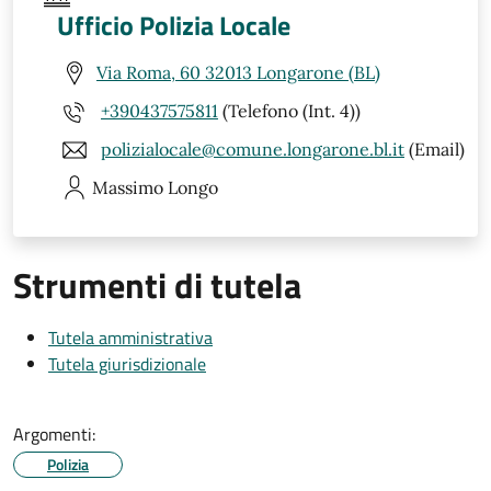
Ufficio Polizia Locale
Via Roma, 60 32013 Longarone (BL)
+390437575811
(Telefono (Int. 4))
polizialocale@comune.longarone.bl.it
(Email)
Massimo
Longo
Strumenti di tutela
Tutela amministrativa
Tutela giurisdizionale
Argomenti:
Polizia