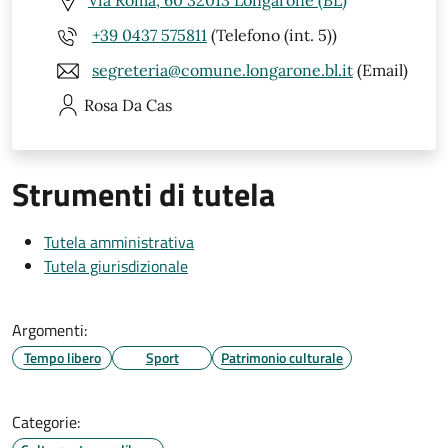
Via Roma, 60 32013 Longarone (BL)
+39 0437 575811
(Telefono (int. 5))
segreteria@comune.longarone.bl.it
(Email)
Rosa
Da Cas
Strumenti di tutela
Tutela amministrativa
Tutela giurisdizionale
Argomenti:
Tempo libero
Sport
Patrimonio culturale
Categorie: