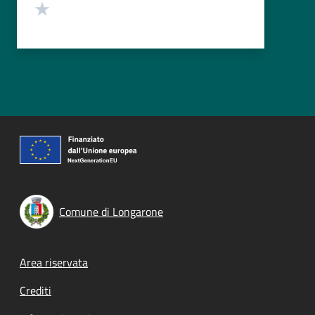
Valuta 1 stelle su 5
Comune di Longarone
Footer menu
Area riservata
Crediti