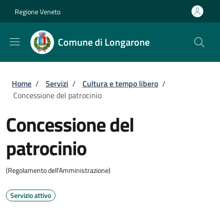
Salta al contenuto principale
Skip to footer content
Regione Veneto
Comune di Longarone
Briciole di pane
Home
/
Servizi
/
Cultura e tempo libero
/
Concessione del patrocinio
Concessione del
patrocinio
(Regolamento dell'Amministrazione)
Servizio attivo