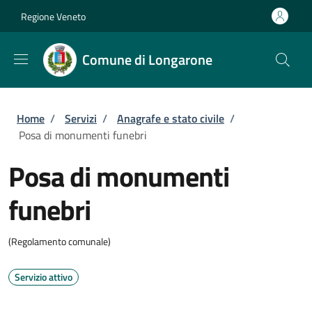
Salta al contenuto principale
Skip to footer content
Regione Veneto
Comune di Longarone
Briciole di pane
Home
/
Servizi
/
Anagrafe e stato civile
/
Posa di monumenti funebri
Posa di monumenti
funebri
(Regolamento comunale)
Servizio attivo