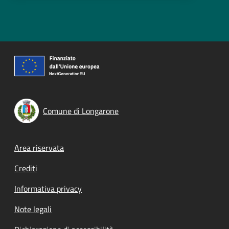
Comune di Longarone
Footer menu
Area riservata
Crediti
Informativa privacy
Note legali