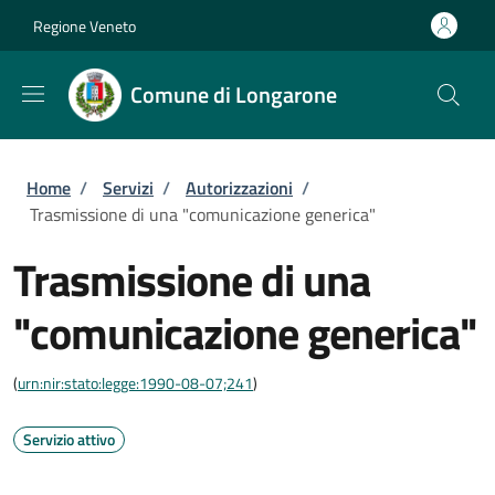
Salta al contenuto principale
Skip to footer content
Regione Veneto
Comune di Longarone
Briciole di pane
Home
/
Servizi
/
Autorizzazioni
/
Trasmissione di una "comunicazione generica"
Trasmissione di una
"comunicazione generica"
(
urn:nir:stato:legge:1990-08-07;241
)
Servizio attivo