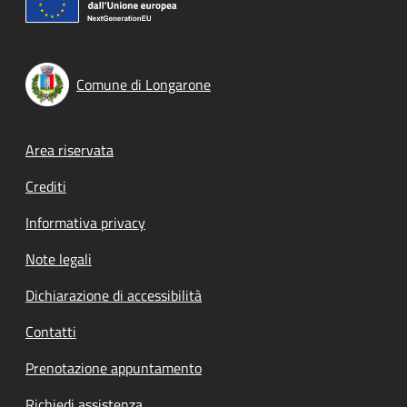
Comune di Longarone
Footer menu
Area riservata
Crediti
Informativa privacy
Note legali
Dichiarazione di accessibilità
Contatti
Prenotazione appuntamento
Richiedi assistenza