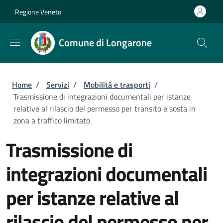
Salta al contenuto principale
Skip to footer content
Regione Veneto
Comune di Longarone
Briciole di pane
Home
/
Servizi
/
Mobilità e trasporti
/
Trasmissione di integrazioni documentali per istanze
relative al rilascio del permesso per transito e sosta in
zona a traffico limitato
Trasmissione di
integrazioni documentali
per istanze relative al
rilascio del permesso per