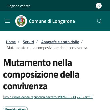
Salta al contenuto principale
Skip to footer content
Regione Veneto
Comune di Longarone
Briciole di pane
Home
/
Servizi
/
Anagrafe e stato civile
/
Mutamento nella composizione della convivenza
Mutamento nella
composizione della
convivenza
(
urn:nir:presidente.repubblica:decreto:1989-05-30;223~art13
)
Servizio attivo