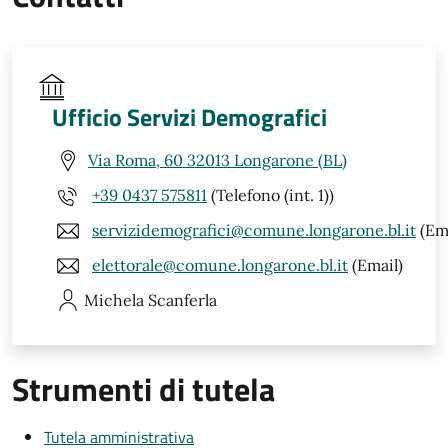
Ufficio Servizi Demografici
Via Roma, 60 32013 Longarone (BL)
+39 0437 575811
(Telefono (int. 1))
servizidemografici@comune.longarone.bl.it
(Ema
elettorale@comune.longarone.bl.it
(Email)
Michela
Scanferla
Strumenti di tutela
Tutela amministrativa