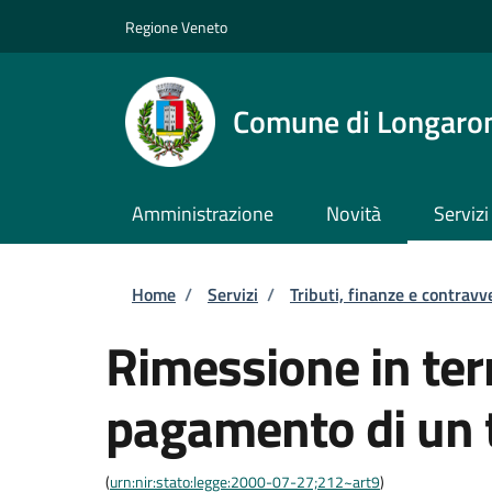
Salta al contenuto principale
Skip to footer content
Regione Veneto
Comune di Longaro
Amministrazione
Novità
Servizi
Briciole di pane
Home
/
Servizi
/
Tributi, finanze e contravv
Rimessione in term
pagamento di un 
(
urn:nir:stato:legge:2000-07-27;212~art9
)