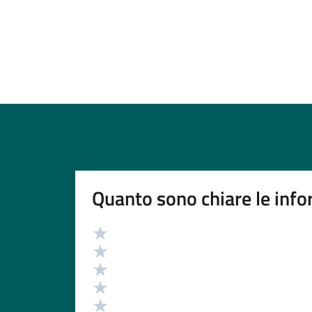
Quanto sono chiare le info
Valutazione
Valuta 5 stelle su 5
Valuta 4 stelle su 5
Valuta 3 stelle su 5
Valuta 2 stelle su 5
Valuta 1 stelle su 5