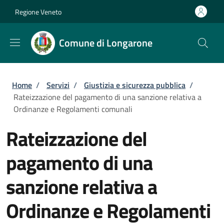
Salta al contenuto principale
Skip to footer content
Regione Veneto
Comune di Longarone
Briciole di pane
Home
/
Servizi
/
Giustizia e sicurezza pubblica
/
Rateizzazione del pagamento di una sanzione relativa a
Ordinanze e Regolamenti comunali
Rateizzazione del
pagamento di una
sanzione relativa a
Ordinanze e Regolamenti