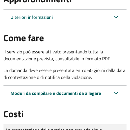
Ulteriori informazioni
Come fare
Il servizio può essere attivato presentando tutta la
documentazione prevista, consultabile in formato PDF.
La domanda deve essere presentata entro 60 giorni dalla data
di contestazione o di notifica della violazione.
Moduli da compilare e documenti da allegare
Costi
Tipo di pagamento
Importo
La presentazione della pratica non prevede alcun