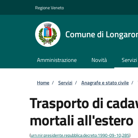
Salta al contenuto principale
Skip to footer content
Regione Veneto
Comune di Longaro
Amministrazione
Novità
Servizi
Briciole di pane
Home
/
Servizi
/
Anagrafe e stato civile
/
Trasporto di cadav
mortali all'estero
(
urn:nir:presidente.repubblica:decreto:1990-09-10;285
)