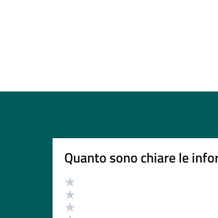
Quanto sono chiare le info
Valutazione
Valuta 5 stelle su 5
Valuta 4 stelle su 5
Valuta 3 stelle su 5