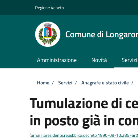
Salta al contenuto principale
Skip to footer content
Regione Veneto
Comune di Longaro
Amministrazione
Novità
Servizi
Briciole di pane
Home
/
Servizi
/
Anagrafe e stato civile
/
Tumulazione di cen
in posto già in c
(
urn:nir:presidente.repubblica:decreto:1990-09-10;285~ar