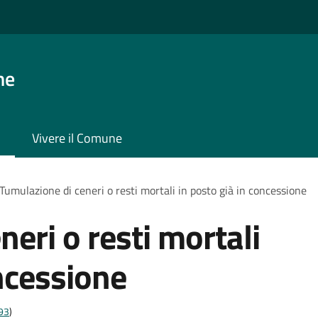
ne
Vivere il Comune
Tumulazione di ceneri o resti mortali in posto già in concessione
eri o resti mortali
oncessione
t93
)