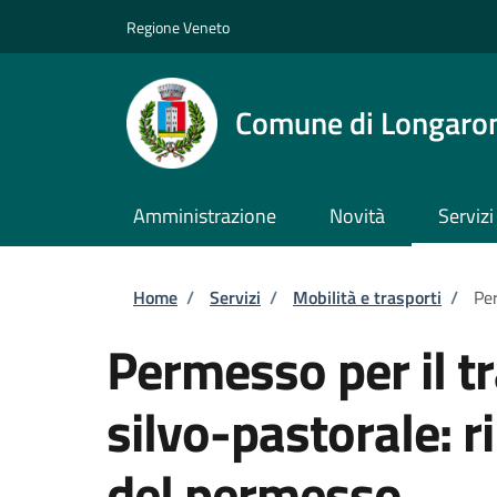
Salta al contenuto principale
Skip to footer content
Regione Veneto
Comune di Longaro
Amministrazione
Novità
Servizi
Briciole di pane
Home
/
Servizi
/
Mobilità e trasporti
/
Per
Permesso per il tr
silvo-pastorale: r
del permesso