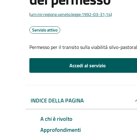
(
urn:nir:regione.veneto:legge:1992-03-31;14
)
Servizio attivo
Permesso per il transito sulla viabilità silvo-pastor
Accedi al servizio
INDICE DELLA PAGINA
A chi è rivolto
Approfondimenti