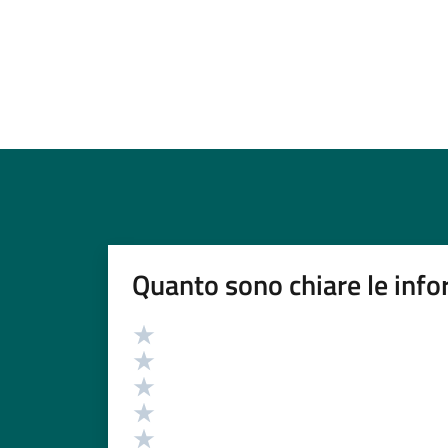
Quanto sono chiare le info
Valutazione
Valuta 5 stelle su 5
Valuta 4 stelle su 5
Valuta 3 stelle su 5
Valuta 2 stelle su 5
Valuta 1 stelle su 5