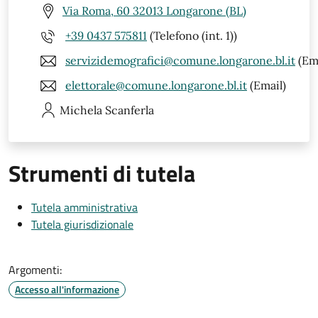
Via Roma, 60 32013 Longarone (BL)
+39 0437 575811
(Telefono (int. 1))
servizidemografici@comune.longarone.bl.it
(Ema
elettorale@comune.longarone.bl.it
(Email)
Michela
Scanferla
Strumenti di tutela
Tutela amministrativa
Tutela giurisdizionale
Argomenti:
Accesso all'informazione