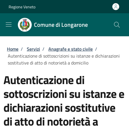
Salta al contenuto principale
Skip to footer content
Regione Veneto
Comune di Longarone
Briciole di pane
Home
/
Servizi
/
Anagrafe e stato civile
/
Autenticazione di sottoscrizioni su istanze e dichiarazioni
sostitutive di atto di notorietà a domicilio
Autenticazione di
sottoscrizioni su istanze e
dichiarazioni sostitutive
di atto di notorietà a