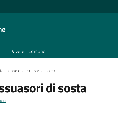
ne
Vivere il Comune
tallazione di dissuasori di sosta
issuasori di sosta
t180
)