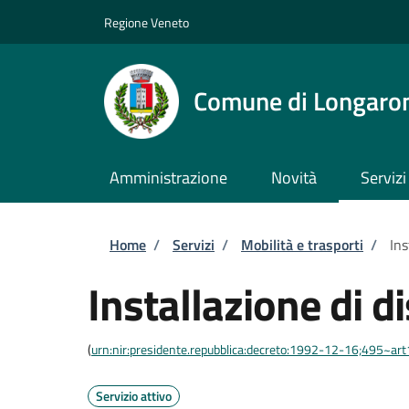
Salta al contenuto principale
Skip to footer content
Regione Veneto
Comune di Longaro
Amministrazione
Novità
Servizi
Briciole di pane
Home
/
Servizi
/
Mobilità e trasporti
/
Ins
Installazione di d
(
urn:nir:presidente.repubblica:decreto:1992-12-16;495~ar
Servizio attivo