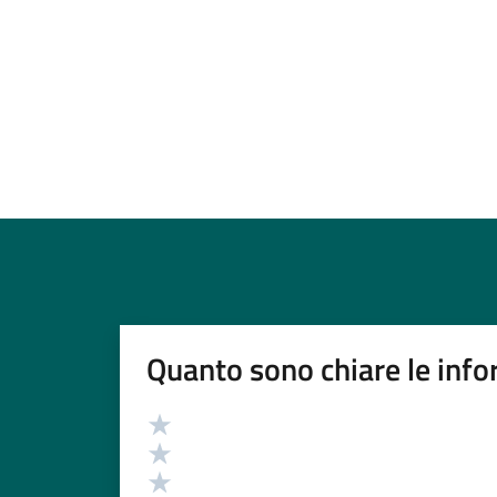
Quanto sono chiare le info
Valutazione
Valuta 5 stelle su 5
Valuta 4 stelle su 5
Valuta 3 stelle su 5