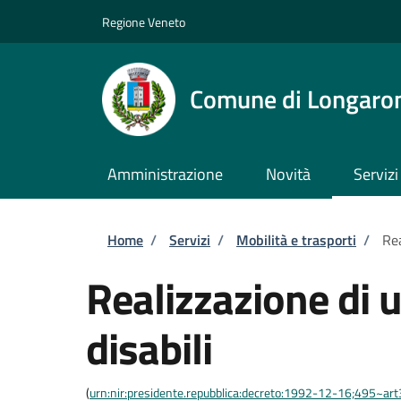
Salta al contenuto principale
Skip to footer content
Regione Veneto
Comune di Longaro
Amministrazione
Novità
Servizi
Briciole di pane
Home
/
Servizi
/
Mobilità e trasporti
/
Rea
Realizzazione di u
disabili
(
urn:nir:presidente.repubblica:decreto:1992-12-16;495~ar