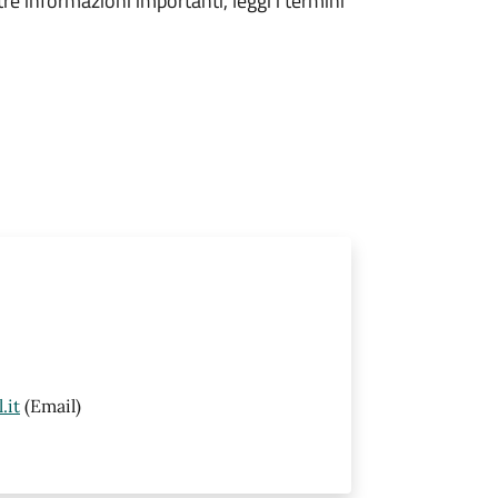
tre informazioni importanti, leggi i termini
.it
(Email)