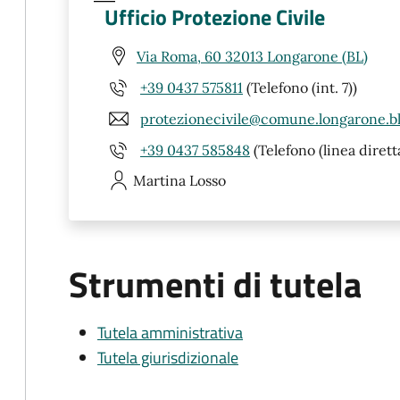
Ufficio Protezione Civile
Via Roma, 60 32013 Longarone (BL)
+39 0437 575811
(Telefono (int. 7))
protezionecivile@comune.longarone.bl
+39 0437 585848
(Telefono (linea diret
Martina
Losso
Strumenti di tutela
Tutela amministrativa
Tutela giurisdizionale