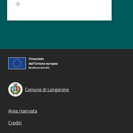
Valuta 1 stelle su 5
Comune di Longarone
Footer menu
Area riservata
Crediti