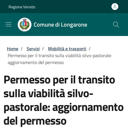
Salta al contenuto principale
Skip to footer content
Regione Veneto
Comune di Longarone
Briciole di pane
Home
/
Servizi
/
Mobilità e trasporti
/
Permesso per il transito sulla viabilità silvo-pastorale:
aggiornamento del permesso
Permesso per il transito
sulla viabilità silvo-
pastorale: aggiornamento
del permesso