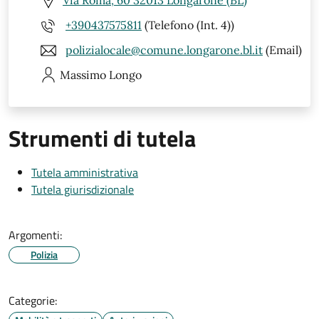
Via Roma, 60 32013 Longarone (BL)
+390437575811
(Telefono (Int. 4))
polizialocale@comune.longarone.bl.it
(Email)
Massimo
Longo
Strumenti di tutela
Tutela amministrativa
Tutela giurisdizionale
Argomenti:
Polizia
Categorie: