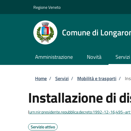
Salta al contenuto principale
Skip to footer content
Regione Veneto
Comune di Longaro
Amministrazione
Novità
Servizi
Briciole di pane
Home
/
Servizi
/
Mobilità e trasporti
/
Ins
Installazione di d
(
urn:nir:presidente.repubblica:decreto:1992-12-16;495~ar
Servizio attivo