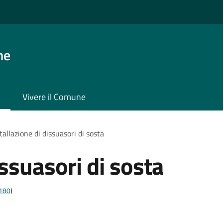
ne
Vivere il Comune
tallazione di dissuasori di sosta
issuasori di sosta
t180
)