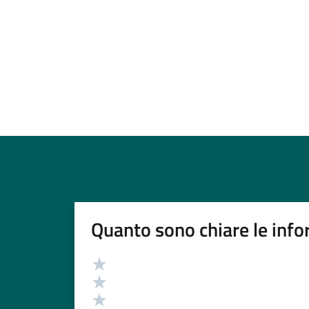
Quanto sono chiare le info
Valutazione
Valuta 5 stelle su 5
Valuta 4 stelle su 5
Valuta 3 stelle su 5