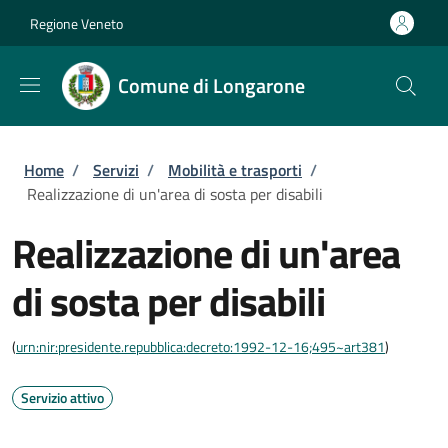
Salta al contenuto principale
Skip to footer content
Regione Veneto
Comune di Longarone
Briciole di pane
Home
/
Servizi
/
Mobilità e trasporti
/
Realizzazione di un'area di sosta per disabili
Realizzazione di un'area
di sosta per disabili
(
urn:nir:presidente.repubblica:decreto:1992-12-16;495~art381
)
Servizio attivo