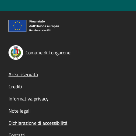
Comune di Longarone
Footer menu
Area riservata
Crediti
Informativa privacy
Note legali
Dichiarazione di accessibilità
Contatti