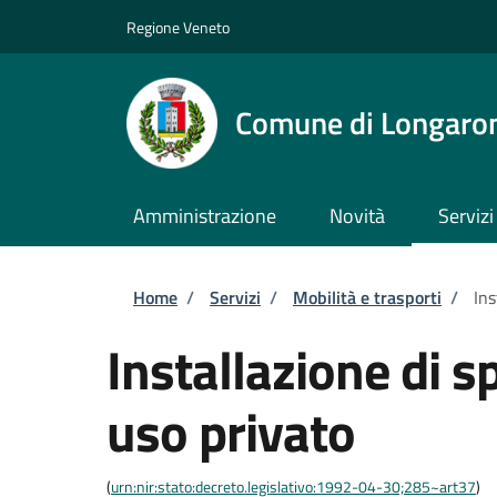
Salta al contenuto principale
Skip to footer content
Regione Veneto
Comune di Longaro
Amministrazione
Novità
Servizi
Briciole di pane
Home
/
Servizi
/
Mobilità e trasporti
/
Ins
Installazione di s
uso privato
(
urn:nir:stato:decreto.legislativo:1992-04-30;285~art37
)